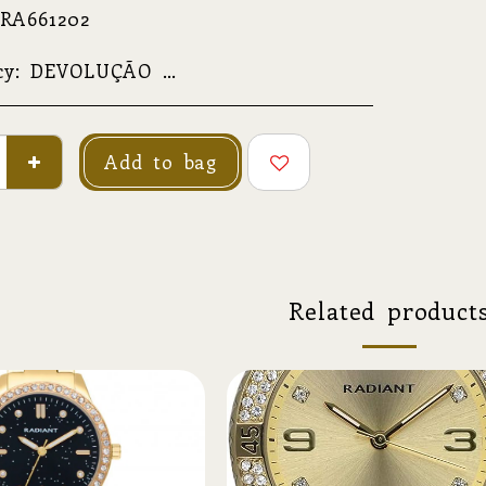
 RA661202
cy:
DEVOLUÇÃO SIMPLES NÃO RELATIVA A GARANTIA O produto deverá ser devolvido na sua condição original, com todo o material de acompanhamento e informação original. O envio e o respetivo transporte do produto são da total responsabilidade do cliente. A devolução deverá ocorrer num prazo de 30 dias, a partir da data de receção do produto na morada do cliente. DEVOLUÇÃO ABRANGIDA POR GARANTIA O produto deverá ser enviado devidamente acondicionado, sob a responsabilidade e a cargo do cliente; este envio poderá ser restituível. O processamento da garantia poderá demorar, no máximo, 30 dias, a contar da data de receção do pacote na morada Av. Central das Termas, Ed. S. Vicente n184 4575-367 Termas de S. Vicente PNF. O cliente receberá informações atualizadas sobre o estado de garantia do seu produto e presumível data de entrega; no caso de se tratar de uma garantia parcial ou nula, consulte a secção de Assistência da Marca. REPARAÇÕES E MANUTENÇÕES A orçamentação, prazo de execução e data estimada de entrega apenas serão apuradas após análise da peça e levantamento das tarefas a realizar, tendo, o cliente, 30 dias para aceitar o orçamento; após esse prazo, as condições apresentadas terão de ser reavaliadas. Antes da análise mencionada, poderão ser fornecidos valores por telefone, e-mail ou outro meio não presencial, no entanto, estes devem ser considerados, apenas, como indicativos, podendo não refletir o valor final orçamentado.
Add to bag
Related product