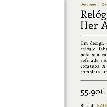
Destaque
E-
Relóg
Her A
Um design e
relógio, fa
pela sua c
refinado m
romanos. A 
Ourivesaria
completa um
Ótica
55.90
€
Brand:
RAD