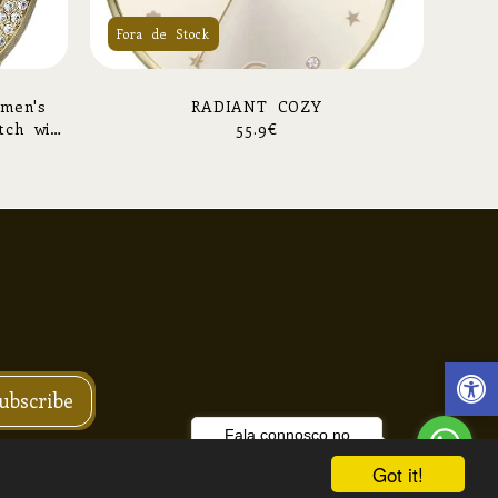
Fora de Stock
men's
RADIANT COZY
tch with
55.9
€
elet
ações ONLINE
Facebook
ubscribe
Fala connosco no
WhatsApp!
o ótica, Unipessoal, Lda.
Got it!
RAÇÃO DE ACESSIBILIDADE