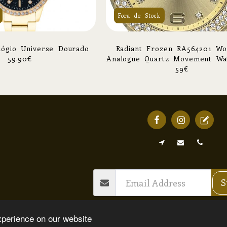
Fora de Stock
IANT Relógio Universe Dourado
Radiant Frozen RA564201 Wo
59.90
€
Analogue Quartz Movement Wa
Stainless Steel Strap, Brac
59
€
Destaque
Ourivesaria
Ótica
Livro Reclam
S
Copyright © 2026 All rights reserved -
Destaque our
xperience on our website
Termos e Condições
|
Política de Privacidade
|
DECLA