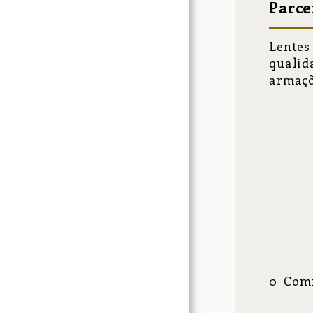
Parce
Lentes
qualid
armaçõ
0 Com