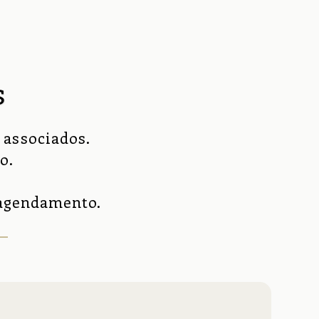
s
associados.

.

 no agendamento.