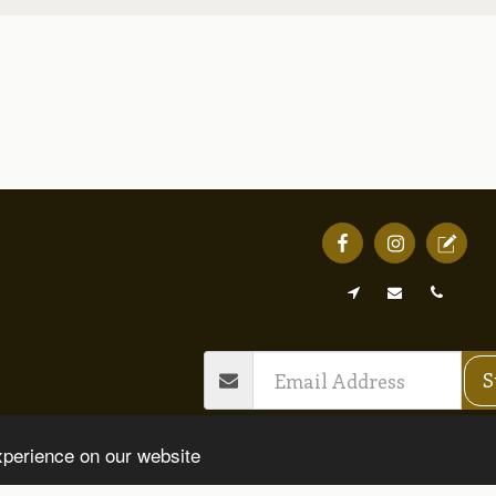
Destaque
Ourivesaria
Ótica
Livro Reclam
S
Copyright © 2026 All rights reserved -
Destaque our
xperience on our website
Termos e Condições
|
Política de Privacidade
|
DECLA