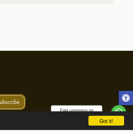
ações ONLINE
Facebook
ubscribe
Fala connosco no
WhatsApp!
o ótica, Unipessoal, Lda.
Got it!
RAÇÃO DE ACESSIBILIDADE