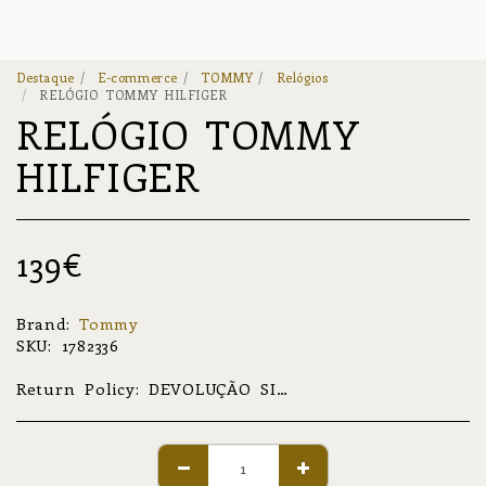
Destaque
E-commerce
TOMMY
Relógios
RELÓGIO TOMMY HILFIGER
RELÓGIO TOMMY
HILFIGER
139
€
Brand:
Tommy
SKU:
1782336
Return Policy:
DEVOLUÇÃO SIMPLES NÃO RELATIVA A GARANTIA O produto deverá ser devolvido na sua condição original, com todo o material de acompanhamento e informação original. O envio e o respetivo transporte do produto são da total responsabilidade do cliente. A devolução deverá ocorrer num prazo de 30 dias, a partir da data de receção do produto na morada do cliente. DEVOLUÇÃO ABRANGIDA POR GARANTIA O produto deverá ser enviado devidamente acondicionado, sob a responsabilidade e a cargo do cliente; este envio poderá ser restituível. O processamento da garantia poderá demorar, no máximo, 30 dias, a contar da data de receção do pacote na morada Av. Central das Termas, Ed. S. Vicente n184 4575-367 Termas de S. Vicente PNF. O cliente receberá informações atualizadas sobre o estado de garantia do seu produto e presumível data de entrega; no caso de se tratar de uma garantia parcial ou nula, consulte a secção de Assistência da Marca. REPARAÇÕES E MANUTENÇÕES A orçamentação, prazo de execução e data estimada de entrega apenas serão apuradas após análise da peça e levantamento das tarefas a realizar, tendo, o cliente, 30 dias para aceitar o orçamento; após esse prazo, as condições apresentadas terão de ser reavaliadas. Antes da análise mencionada, poderão ser fornecidos valores por telefone, e-mail ou outro meio não presencial, no entanto, estes devem ser considerados, apenas, como indicativos, podendo não refletir o valor final orçamentado.