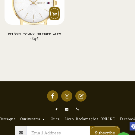
RELÓGIO TOMMY HILFIGER ALEX
169
€
Destaque
Ourivesaria
Ótica
Livro Reclamações ONLINE
Faceboo
Subscribe