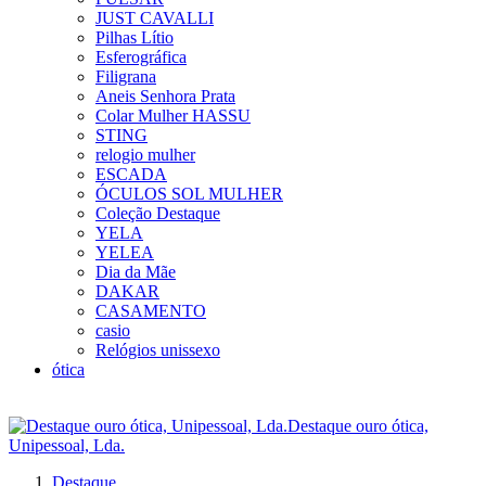
JUST CAVALLI
Pilhas Lítio
Esferográfica
Filigrana
Aneis Senhora Prata
Colar Mulher HASSU
STING
relogio mulher
ESCADA
ÓCULOS SOL MULHER
Coleção Destaque
YELA
YELEA
Dia da Mãe
DAKAR
CASAMENTO
casio
Relógios unissexo
ótica
Destaque ouro ótica,
Unipessoal, Lda.
Destaque