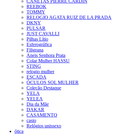
CANETAS PIERRE CARDIN
REEBOK
TOMMY
RELOGIO AGATA RUIZ DE LA PRADA
DKNY
PULSAR
JUST CAVALLI
Pilhas Lítio
Esferográfica
Filigrana
Aneis Senhora Prata
Colar Mulher HASSU
STING
relogio mulher
ESCADA
ÓCULOS SOL MULHER
Coleção Destaque
YELA
YELEA
Dia da Mãe
DAKAR
CASAMENTO
casio
Relógios unissexo
ótica