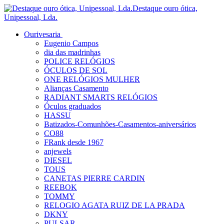
Destaque ouro ótica,
Unipessoal, Lda.
Ourivesaria
Eugenio Campos
dia das madrinhas
POLICE RELÓGIOS
ÓCULOS DE SOL
ONE RELÓGIOS MULHER
Alianças Casamento
RADIANT SMARTS RELÓGIOS
Óculos graduados
HASSU
Batizados-Comunhões-Casamentos-aniversários
CO88
FRank desde 1967
anjewels
DIESEL
TOUS
CANETAS PIERRE CARDIN
REEBOK
TOMMY
RELOGIO AGATA RUIZ DE LA PRADA
DKNY
PULSAR