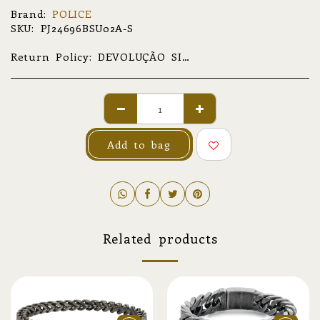
Brand:
POLICE
SKU:
PJ24696BSU02A-S
Return Policy:
DEVOLUÇÃO SIMPLES NÃO RELATIVA A GARANTIA O produto deverá ser devolvido na sua condição original, com todo o material de acompanhamento e informação original. O envio e o respetivo transporte do produto são da total responsabilidade do cliente. A devolução deverá ocorrer num prazo de 30 dias, a partir da data de receção do produto na morada do cliente. DEVOLUÇÃO ABRANGIDA POR GARANTIA O produto deverá ser enviado devidamente acondicionado, sob a responsabilidade e a cargo do cliente; este envio poderá ser restituível. O processamento da garantia poderá demorar, no máximo, 30 dias, a contar da data de receção do pacote na morada Av. Central das Termas, Ed. S. Vicente n184 4575-367 Termas de S. Vicente PNF. O cliente receberá informações atualizadas sobre o estado de garantia do seu produto e presumível data de entrega; no caso de se tratar de uma garantia parcial ou nula, consulte a secção de Assistência da Marca. REPARAÇÕES E MANUTENÇÕES A orçamentação, prazo de execução e data estimada de entrega apenas serão apuradas após análise da peça e levantamento das tarefas a realizar, tendo, o cliente, 30 dias para aceitar o orçamento; após esse prazo, as condições apresentadas terão de ser reavaliadas. Antes da análise mencionada, poderão ser fornecidos valores por telefone, e-mail ou outro meio não presencial, no entanto, estes devem ser considerados, apenas, como indicativos, podendo não refletir o valor final orçamentado.
Add to bag
Related products