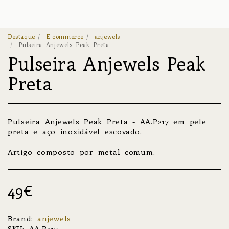
Destaque
E-commerce
anjewels
Pulseira Anjewels Peak Preta
Pulseira Anjewels Peak
Preta
Pulseira Anjewels Peak Preta - AA.P217 em pele
preta e aço inoxidável escovado.
Artigo composto por metal comum.
49
€
Brand:
anjewels
SKU:
AA.P217