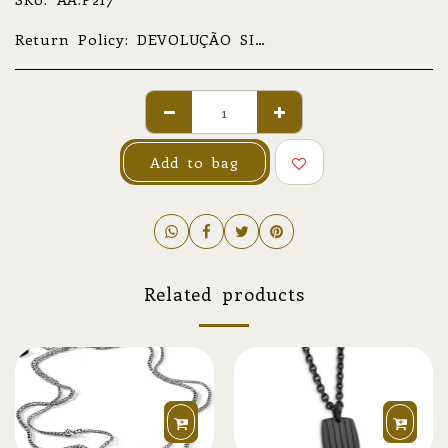
Return Policy:
DEVOLUÇÃO SIMPLES NÃO RELATIVA A GARANTIA O produto deverá ser devolvido na sua condição original, com todo o material de acompanhamento e informação original. O envio e o respetivo transporte do produto são da total responsabilidade do cliente. A devolução deverá ocorrer num prazo de 30 dias, a partir da data de receção do produto na morada do cliente. DEVOLUÇÃO ABRANGIDA POR GARANTIA O produto deverá ser enviado devidamente acondicionado, sob a responsabilidade e a cargo do cliente; este envio poderá ser restituível. O processamento da garantia poderá demorar, no máximo, 30 dias, a contar da data de receção do pacote na morada Av. Central das Termas, Ed. S. Vicente n184 4575-367 Termas de S. Vicente PNF. O cliente receberá informações atualizadas sobre o estado de garantia do seu produto e presumível data de entrega; no caso de se tratar de uma garantia parcial ou nula, consulte a secção de Assistência da Marca. REPARAÇÕES E MANUTENÇÕES A orçamentação, prazo de execução e data estimada de entrega apenas serão apuradas após análise da peça e levantamento das tarefas a realizar, tendo, o cliente, 30 dias para aceitar o orçamento; após esse prazo, as condições apresentadas terão de ser reavaliadas. Antes da análise mencionada, poderão ser fornecidos valores por telefone, e-mail ou outro meio não presencial, no entanto, estes devem ser considerados, apenas, como indicativos, podendo não refletir o valor final orçamentado.
Add to bag
Related products